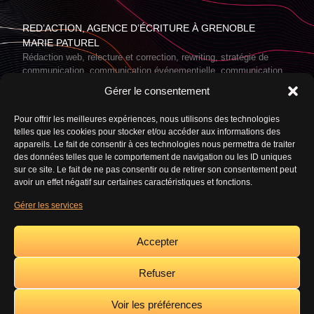
RED’ACTION, AGENCE D’ÉCRITURE À GRENOBLE
MARIE PATUREL
Rédaction web, relecture et correction, rewriting, stratégie de
communication, communication événementielle, communication
digitale, community management, production de contenus,
Gérer le consentement
journalisme freelance, photographie, vidéo, reportages.
Pour offrir les meilleures expériences, nous utilisons des technologies
telles que les cookies pour stocker et/ou accéder aux informations des
appareils. Le fait de consentir à ces technologies nous permettra de traiter
ACCÈS RAPIDE
des données telles que le comportement de navigation ou les ID uniques
sur ce site. Le fait de ne pas consentir ou de retirer son consentement peut
A propos
Contact
Mentions légales
avoir un effet négatif sur certaines caractéristiques et fonctions.
Gérer les services
Politique de cookies (UE)
Accepter
Refuser
Copyright © 2024
Red’Action
|
Voir les préférences